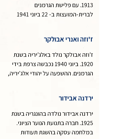
1913. עם פלישת הגרמנים 
לברית-המועצות ב- 22 ביוני 1941 
גוייס  לצבא האדום ונשלח לחזית 
ושירת בדרגת סגן-משנה ברכבת 
ז'וזה ואנרי אבולקר
משוריינת בחזית אוקראינה. יחידתו 
נלכדה במצור והוא נפל בשבי. ראה 
ז'וזה אבולקר נולד באלג'יריה בשנת 
שהגרמנים רוצחים את השבויים 
1920. ביוני 1940 נכבשה צרפת בידי 
היהודי, לפיכך הציג עצמו כרוסי. אחרי 
הגרמנים. ההשפעה על יהודי אלג'יריה, 
שהות במספר מחנות, הגיע  למחנה 
שסופחה לצרפת בשנת 1830, הייתה 
קשה. האזרחות הצרפתית שלה זכו 
ירדנה אבידור
בשנת 1870 נשללה מהם, וחלק מחוקי 
בדצמבר 1941 ברח עם שבויים 
הגזע הנאצי הופעלו נגדם. החלו 
ירדנה אבידור נולדה בהונגריה בשנת 
והצטרף לקבוצת פרטיזנים באיזור 
התפרצויות אנטישמיות של התושבים 
1925. חברה בתנועת הנוער הציוני. 
במלחמה עסקה בהשגת תעודות 
בתגובה לכך, בסוף 1940, לאחר 