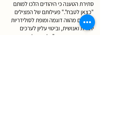
סתירת הטענה כי היהודים הלכו למותם
"כצאן לטבח"." פעילותם של המצילים
היהודים מהווה דוגמה ומופת לסולידריות
יהודית ואנושית, וביטוי עליון לערכים
היהודיים העתיקים "כל ישראל ערבין זה
לזה" ו"לא תעמוד על דם רעך".
הפעולות הללו לא היו אוסף מקרי של
אפיזודות מקומיות אלא אוסף רחב של
פעולות מתוכננות ושיטתיות. חוברת זו
תוקדש להנצחת תופעת ההצלה היהודית
כחלק מהמאמץ להפיץ אותה לציבור
הרחב. יש לציין שמדינות זרות, העניקו
למצילים יהודים רבים עיטורים ממלכתיים.
מקור: חוברת משותפת של בני ברית
ולוועדה להוקרת גבורתם של המצילים