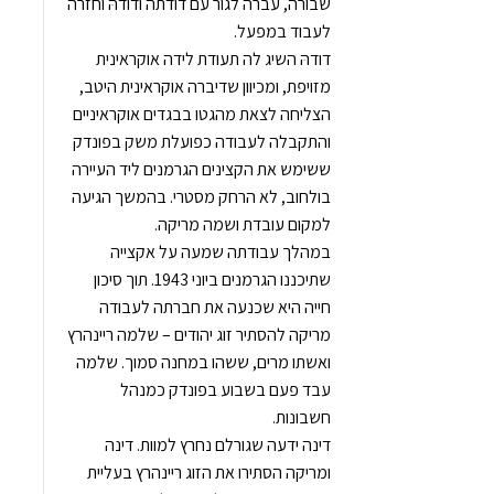
שבורה, עברה לגור עם דודתה ודודהּ וחזרה
לעבוד במפעל.
דודהּ השיג לה תעודת לידה אוקראינית
מזויפת, ומכיוון שדיברה אוקראינית היטב,
הצליחה לצאת מהגטו בבגדים אוקראיניים
והתקבלה לעבודה כפועלת משק בפונדק
ששימש את הקצינים הגרמנים ליד העיירה
בולחוב, לא הרחק מסטרי. בהמשך הגיעה
למקום עובדת ושמה מריקה.
במהלך עבודתה שמעה על אקצייה
שתיכננו הגרמנים ביוני 1943. תוך סיכון
חייה היא שכנעה את חברתה לעבודה
מריקה להסתיר זוג יהודים – שלמה ריינהרץ
ואשתו מרים, ששהו במחנה סמוך. שלמה
עבד פעם בשבוע בפונדק כמנהל
חשבונות.
דינה ידעה שגורלם נחרץ למוות. דינה
ומריקה הסתירו את הזוג ריינהרץ בעליית