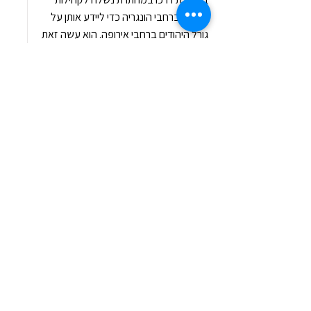
יהודיות ברחבי הונגריה כדי ליידע אותן על
גורל היהודים ברחבי אירופה. הוא עשה זאת
בסיכון חייו, לבוש מדים של קצין רכבת
ובכיסו מסמכים מזויפים הנושאים את השם
הבדוי אימרה בנקה. כך בזהות בדויה
הסתובב ברחבי הונגריה, הזהיר את
הקהילות היהודיות מן הבאות ועודד את
היהודים להתארגן נגד האויב הנאצי.
בהמשך השתתף בפעולות הברחתם של
יהודי הונגריה לסלובקיה ולרומניה במסגרת
ארגון ה"טיול". תפקידו היה לציידם בכסף,
במסמכים מזויפים, במידע על אנשי קשר,
על מקומות מסתור ועל אפשרויות של
עזרה מעבר לגבול.
עם סגירת הגבול על ידי רומניה באוגוסט
1944 הופסקה פעילות ה"טיול", ואפרים