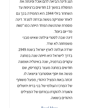
הגג ודינה הביאה להם אוכל ופינתה את
הפסולת במשך 13 חודשים ברציפות עד
השחרור ביולי 1944. היא התמידה בכך גם
לאחר שמריקה נטשה וברחה למנזר. דינה
מספרת שהרגשת הפחד הייתה כמו "מוות
מדי יום ביומו".
דינה שבה לסטרי וגילתה שאיש מבני
משפחתה לא שרד.
שרדה ועלתה לארץ ישראל בשנת 1949.
בדרך לישראל היא חייתה שנה במחנה
עקורים בגרמניה, שנה באיטליה ושמונה
חודשים במחנה מעצר בקפריסין, שם
פגשה את יוסף אוסטרובר ונישאה לו.
זכתה באות המציל היהודי, מפעל משותף
של המרכז העולמי של בני ברית ירושלים
והוועדה להוקרת גבורתם של המצילים
היהודים בשואה.
Read More