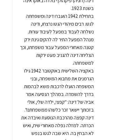
דינה (דוניה) פיקהולף נולדה באוקראינה
בשנת 1923.
בתחילת 1942 הועברו דינה ומשפחתה
לגטו. רבים מיהודי הגטו נרצחו, ודינה
נשלחה לעבוד במפעל לעיבוד עורות.
מנהל המפעל התיר לה להקים גינת ירק
קטנה מאחורי המפעל עבור משפחתו, וכך
הצליחה דינה להגניב מעט ירקות
למשפחתה.
באקציה השלישית באוקטובר 1942 גילו
הגרמנים את מחבוא המשפחה, ובני
המשפחה הועלו לרכבות משא לבהמות
בדרך להשמדה. במהלך הנסיעה אמר
אביה של דינה: "קפצי, ילדה שלי, אולי
בזכותך יישאר זכר כלשהו ממשפחתנו".
דינה קפצה מהרכבת הנוסעת ואיבדה את
הכרתה. למזלה נפלה מאחורי שיח, ואיש
לא הבחין בה. היא שבה לגטו בנפש