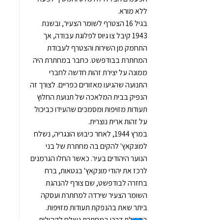
ללא מורא.
בגיל 16 הצטרף לשומר הצעיר, ובשנת
1943 קיבל צו גיוס לפלוגת עבודה, אך
התחמק מן השירות והצטרף לעבודת
המחתרת בבודפשט. כחבר במחתרת היה
ממונה על יצירת זהות חדשה לחברי
התנועה שהגיעו מאזורים כפריים. לצורך זה
הנפיק בבית המלאכה של תנועת החלוץ
תעודות מזויפות ומסמכים שהעידו כביכול
על זהות ארית נוצרית.
במרץ 1944, לאחר כיבוש הונגריה, נשלח
למונקאץ' להקים בה מחתרת של בני
הנוער היהודים בעיר. כאשר החלו הגרמנים
לרכז את יהודי מונקאץ' בגטאות, ברח
בחזרה לבודפשט, שם צורף להנהגת
השומר הצעיר שירדה למחתרת ועסקה
ביתר שאת בהנפקת תעודות מזויפות.
בתחילת דרכו במחתרת נשלח לקהילות