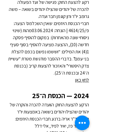
רקע להצעת החוק: פגישה של ועד הפעולה 
להכרה של יהודים שהצילו יהודים בשואה – משה 
גרומב יו"ר ורון קוגמן חבר ועדה.
חברי הכנסת היוזמים: שארן השכלמס׳ הצעה: 
פ/4614/25 | הונחה: 03.06.2024מהות (שינוי 
ניסוחי שונה מהאחרות): במקום להוסיף פסקה 
חדשה (10), ההצעה מציעה להוסיף בסוף סעיף 
1(4) את המילים: “וששמו נפשם בכפם להצלת 
בני עמם”. בדברי ההסבר מודגשת מטרת “עשיית 
צדק היסטורי” והאזכור להצעות קריב (בכנסת 
ה־24 ובכנסת ה־25).
לחץ כאן
2024 — הכנסת ה־25
הרקע להצעת החוק: הוועדה להכרה והוקרה של 
יהודים שהצילו יהודים בשואה באמצעות יו"ר 
הועדה ד"ר אריה ברנע.חברי הכנסת היוזמים: 
משה טור פז, יאיר לפיד, אלי דלל