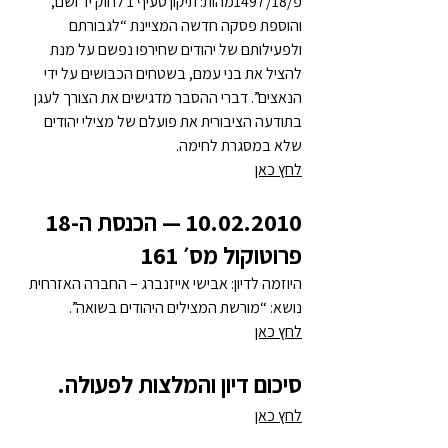
פ/1497/18מהות: תיקון סעיף 1 לחוק יד ושם, 
והוספת פסקה חדשה המציינת “לגבורתם 
ולפעילותם של יהודים שחירפו נפשם על מנת 
להציל את בני עמם, בשטחים הכבושים על ידי 
הנאצים”. דברי ההסבר מדגישים את הצורך לעגן 
בתודעה הציבורית את פועלם של מצילי יהודים 
שלא במסגרת לחימה.
לחץ כאן
10.02.2010 — הכנסת ה-18 
פרוטוקול מס׳ 161
היוזמה לדיון: אבישי אייזנברג – החברה האזרחית 
נושא: “מורשת המצילים היהודים בשואה”.
לחץ כאן
סיכום דיון והמלצות לפעולה.
לחץ כאן