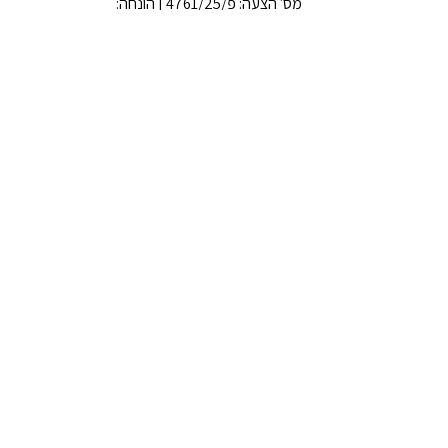
מס׳ הצעה: פ/4761/25 | הונחה: 
22.07.2024מהות: שוב — הוספת פסקת מטרה 
(10) לחוק יד ושם, תוך אזכור הצעות דומות/זהות 
בכנסות קודמות מצוין כי ההצעה זהה 
ל-פ/4568/25 ולכן לא נבדקה מחדש ע״י 
הלשכה המשפטית.
לחץ כאן
יד ושם
הצג הכול
פוסטים אחרונים