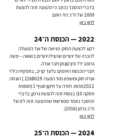
בדברי ההסבר נכתב כי ההצעה זהה להצעת 
2009 של ח״כ דוד רותם.
לחץ כאן
2022 — הכנסת ה־24
רקע להצעת החוק: פגישה של ועד הפעולה 
להכרה של יהודים שהצילו יהודים בשואה – משה 
גרומב יו"ר ורון קוגמן חבר ועדה.
חברי הכנסת היוזמים: גלעד קריב, בתפקידו כיו"ר 
ועדת חוק ומשפט.מס׳ הצעה: 2168029 | הונחה: 
2022מהות: חזרה על תיקון סעיף 1 (תוספת 
פסקה 10) בנוסח זהה להצעת גרמן; בדברי 
ההסבר נאמר מפורשות שההצעה זהה לזו של 
ח״כ גרמן (2016).
לחץ כאן
2024 — הכנסת ה־25