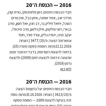
2016 — הכנסת ה־20
חברי הכנסת היוזמים: ניסן סלומינסקי, נורית קורן, 
מרדכי יוגב, אמיר אוחנה, איתן כבל, שרן מרים 
השכל, יחיאל חיליק בר, דב חנין, יואל חסון, מירב 
בן ארי, רועי פולקמן, אילן גילאון, מרב מיכאלי, 
יעקב מרגי, יהודה גליק, עודד פורר, חמד 
עמארמס׳ הצעה: פ/3477/20 | הונחה: 
21.11.2016מהות: הוספת פסקת מטרה (10) 
בדומה להצעות הקודמות; בדברי ההסבר מצוין 
שהצעה זו דומה להצעת רותם (2009) ולהצעת 
גרמן (2016).
לחץ כאן
2016 — הכנסת ה־20
חברי הכנסת היוזמים: יעל גרמןמס׳ הצעה: 
פ/3423/20 | הונחה: 31.10.2016מהות: נוסח 
זהה בעיקרו להצעת 2009 — הוספת פסקת 
מטרה (10) בחוק יד ושם לגבורת מצילי יהודים. 