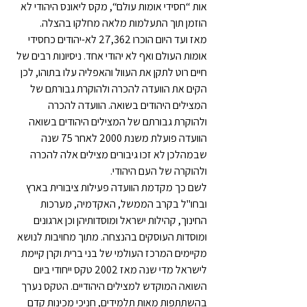
אות “חסידי אומות עולם“, מקס ליאונס היהודי לא 
הוזמן תוך התעלמות מלאה מחלקו בהצלה. 
מאז ועד היום הוכרו 27,362 לא-יהודים כחסידי 
אומות העולם ואף לא יהודי אחד. ניסיונות רבים של 
חיים רוט לתקן את העוול והאפליה עלו בתוהו, לכן 
הקים את הוועדה להכרה ולהוקרת גבורתם של 
המצילים היהודים בשואה. הוועדה להכרה 
ולהוקרת גבורתם של המצילים היהודים בשואה 
הוועדה פועלת משנת 2000 לאחר 75 שנה 
שבמהלכן לא זכו גיבורים מצילים אלה להכרה 
ולהוקרה של העם היהודי. 
לשם כך מקדמת הוועדה פעילות ציבורית בארץ 
ובחו"ל בקרב הממשל, האקדמיה, מערכות 
החינוך, קהילות ישראל ומוסדותיהן וכן ארגונים 
ומוסדות העוסקים בהנצחה. מתוך מחויבות לנושא 
מקיימים המרכז העולמי של בני ברית וקרן קיימת 
לישראל מדי שנה מאז 2002 טקס ייחודי ביום 
השואה המוקדש למצילים היהודיים. הטקס נערך 
בהשתתפות מאות תלמידים, חניכי מכינות קדם 