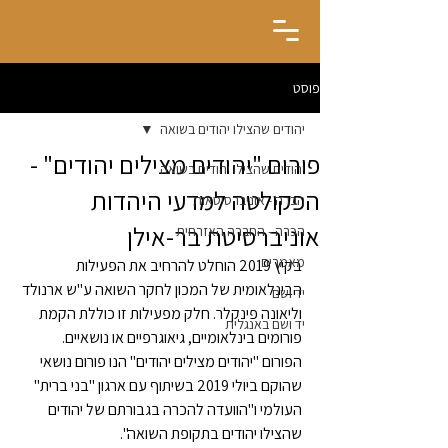
פוסט
יהודים שהצילו יהודים בשואה
פורום "יהודים מצילים יהודים" -
יהודים שהצילו יהודים בשואה
הפקולטה למדעי היהדות
הכרה - אוניברסיטאות
אוניברסיטת בר-אילן
הכרה - החברה האזרחית
מאמרים
בקיץ 2019 הוחלט להרחיב את הפעילות 
הבינלאומית של המכון לחקר השואה ע"ש ארנולד 
יד ושם
וליאונה פינקלר. חלק מפעילות זו כוללת הקמת 
יד ושם באנגלית
פורומים בינלאומיים, גיאוגרפיים או נושאיים. 
הפורום "יהודים מצילים יהודים" הנו פורום נושאי 
שהוקם ביולי 2019 בשיתוף עם ארגון "בני ברית" 
העולמי ו"הוועדה להכרה בגבורתם של יהודים 
שהצילו יהודים בתקופת השואה".